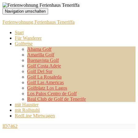
Navigation umschalten
Ferienwohnung Ferienhaus Teneriffa
Start
Für Wanderer
Golfreise
Abama Golf
Amarilla Golf
Buenavista Golf
Golf Costa Adeje
Golf Del Sur
Golf La Rosaleda
Golf Las Americas
Golfplatz Los Lagos
Los Palos Centro de Golf
Real Club de Golf de Tenerife
mit Haustier
mit Rollstuhl
RedLine Mietwagen
ID7462