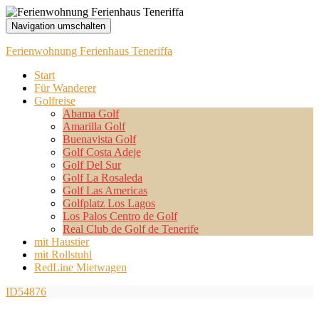
Navigation umschalten
Ferienwohnung Ferienhaus Teneriffa
Start
Für Wanderer
Golfreise
Abama Golf
Amarilla Golf
Buenavista Golf
Golf Costa Adeje
Golf Del Sur
Golf La Rosaleda
Golf Las Americas
Golfplatz Los Lagos
Los Palos Centro de Golf
Real Club de Golf de Tenerife
mit Haustier
mit Rollstuhl
RedLine Mietwagen
ID54876