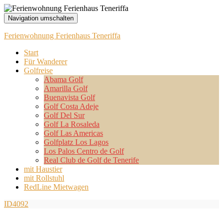
Navigation umschalten
Ferienwohnung Ferienhaus Teneriffa
Start
Für Wanderer
Golfreise
Abama Golf
Amarilla Golf
Buenavista Golf
Golf Costa Adeje
Golf Del Sur
Golf La Rosaleda
Golf Las Americas
Golfplatz Los Lagos
Los Palos Centro de Golf
Real Club de Golf de Tenerife
mit Haustier
mit Rollstuhl
RedLine Mietwagen
ID4092