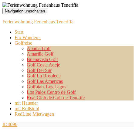
Navigation umschalten
Ferienwohnung Ferienhaus Teneriffa
Start
Für Wanderer
Golfreise
Abama Golf
Amarilla Golf
Buenavista Golf
Golf Costa Adeje
Golf Del Sur
Golf La Rosaleda
Golf Las Americas
Golfplatz Los Lagos
Los Palos Centro de Golf
Real Club de Golf de Tenerife
mit Haustier
mit Rollstuhl
RedLine Mietwagen
ID4096