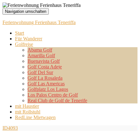
Navigation umschalten
Ferienwohnung Ferienhaus Teneriffa
Start
Für Wanderer
Golfreise
Abama Golf
Amarilla Golf
Buenavista Golf
Golf Costa Adeje
Golf Del Sur
Golf La Rosaleda
Golf Las Americas
Golfplatz Los Lagos
Los Palos Centro de Golf
Real Club de Golf de Tenerife
mit Haustier
mit Rollstuhl
RedLine Mietwagen
ID4093