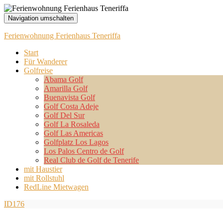
Navigation umschalten
Ferienwohnung Ferienhaus Teneriffa
Start
Für Wanderer
Golfreise
Abama Golf
Amarilla Golf
Buenavista Golf
Golf Costa Adeje
Golf Del Sur
Golf La Rosaleda
Golf Las Americas
Golfplatz Los Lagos
Los Palos Centro de Golf
Real Club de Golf de Tenerife
mit Haustier
mit Rollstuhl
RedLine Mietwagen
ID176