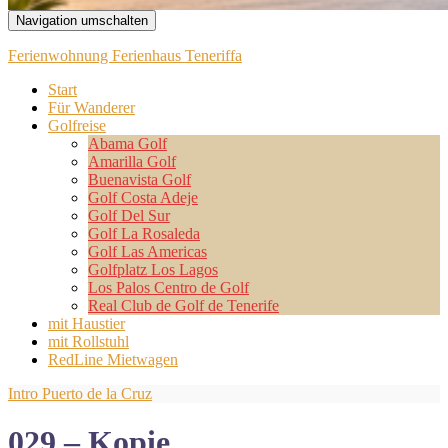
Navigation umschalten
Ferienwohnung Ferienhaus Teneriffa
Start
Für Wanderer
Golfreise
Abama Golf
Amarilla Golf
Buenavista Golf
Golf Costa Adeje
Golf Del Sur
Golf La Rosaleda
Golf Las Americas
Golfplatz Los Lagos
Los Palos Centro de Golf
Real Club de Golf de Tenerife
mit Haustier
mit Rollstuhl
RedLine Mietwagen
Intro Puerto de la Cruz
029 – Kopie