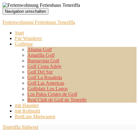
Navigation umschalten
Ferienwohnung Ferienhaus Teneriffa
Start
Für Wanderer
Golfreise
Abama Golf
Amarilla Golf
Buenavista Golf
Golf Costa Adeje
Golf Del Sur
Golf La Rosaleda
Golf Las Americas
Golfplatz Los Lagos
Los Palos Centro de Golf
Real Club de Golf de Tenerife
mit Haustier
mit Rollstuhl
RedLine Mietwagen
Teneriffa Südwest