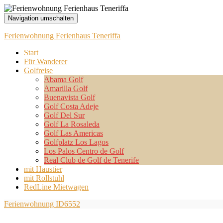
Navigation umschalten
Ferienwohnung Ferienhaus Teneriffa
Start
Für Wanderer
Golfreise
Abama Golf
Amarilla Golf
Buenavista Golf
Golf Costa Adeje
Golf Del Sur
Golf La Rosaleda
Golf Las Americas
Golfplatz Los Lagos
Los Palos Centro de Golf
Real Club de Golf de Tenerife
mit Haustier
mit Rollstuhl
RedLine Mietwagen
Ferienwohnung ID6552