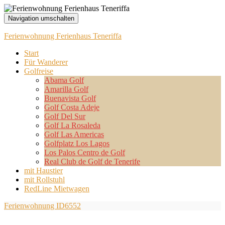
Navigation umschalten
Ferienwohnung Ferienhaus Teneriffa
Start
Für Wanderer
Golfreise
Abama Golf
Amarilla Golf
Buenavista Golf
Golf Costa Adeje
Golf Del Sur
Golf La Rosaleda
Golf Las Americas
Golfplatz Los Lagos
Los Palos Centro de Golf
Real Club de Golf de Tenerife
mit Haustier
mit Rollstuhl
RedLine Mietwagen
Ferienwohnung ID6552