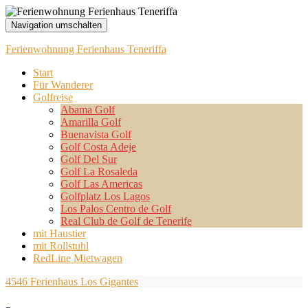
Navigation umschalten
Ferienwohnung Ferienhaus Teneriffa
Start
Für Wanderer
Golfreise
Abama Golf
Amarilla Golf
Buenavista Golf
Golf Costa Adeje
Golf Del Sur
Golf La Rosaleda
Golf Las Americas
Golfplatz Los Lagos
Los Palos Centro de Golf
Real Club de Golf de Tenerife
mit Haustier
mit Rollstuhl
RedLine Mietwagen
4546 Ferienhaus Los Gigantes