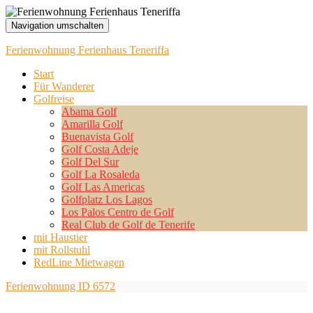
Navigation umschalten
Ferienwohnung Ferienhaus Teneriffa
Start
Für Wanderer
Golfreise
Abama Golf
Amarilla Golf
Buenavista Golf
Golf Costa Adeje
Golf Del Sur
Golf La Rosaleda
Golf Las Americas
Golfplatz Los Lagos
Los Palos Centro de Golf
Real Club de Golf de Tenerife
mit Haustier
mit Rollstuhl
RedLine Mietwagen
Ferienwohnung ID 6572