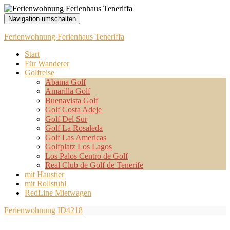
Navigation umschalten
Ferienwohnung Ferienhaus Teneriffa
Start
Für Wanderer
Golfreise
Abama Golf
Amarilla Golf
Buenavista Golf
Golf Costa Adeje
Golf Del Sur
Golf La Rosaleda
Golf Las Americas
Golfplatz Los Lagos
Los Palos Centro de Golf
Real Club de Golf de Tenerife
mit Haustier
mit Rollstuhl
RedLine Mietwagen
Ferienwohnung ID4218