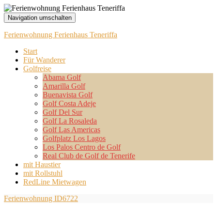
Navigation umschalten
Ferienwohnung Ferienhaus Teneriffa
Start
Für Wanderer
Golfreise
Abama Golf
Amarilla Golf
Buenavista Golf
Golf Costa Adeje
Golf Del Sur
Golf La Rosaleda
Golf Las Americas
Golfplatz Los Lagos
Los Palos Centro de Golf
Real Club de Golf de Tenerife
mit Haustier
mit Rollstuhl
RedLine Mietwagen
Ferienwohnung ID6722