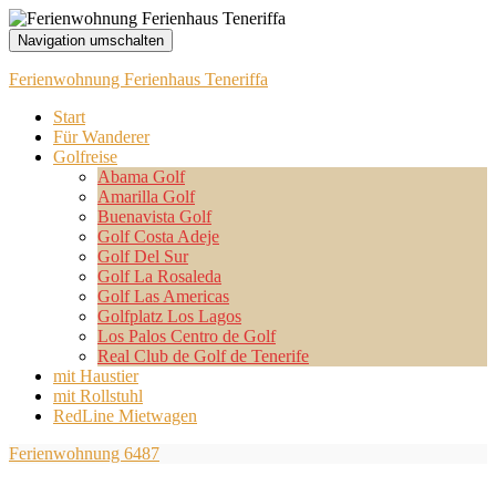
Navigation umschalten
Ferienwohnung Ferienhaus Teneriffa
Start
Für Wanderer
Golfreise
Abama Golf
Amarilla Golf
Buenavista Golf
Golf Costa Adeje
Golf Del Sur
Golf La Rosaleda
Golf Las Americas
Golfplatz Los Lagos
Los Palos Centro de Golf
Real Club de Golf de Tenerife
mit Haustier
mit Rollstuhl
RedLine Mietwagen
Ferienwohnung 6487