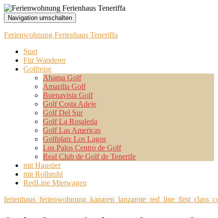
Navigation umschalten
Ferienwohnung Ferienhaus Teneriffa
Start
Für Wanderer
Golfreise
Abama Golf
Amarilla Golf
Buenavista Golf
Golf Costa Adeje
Golf Del Sur
Golf La Rosaleda
Golf Las Americas
Golfplatz Los Lagos
Los Palos Centro de Golf
Real Club de Golf de Tenerife
mit Haustier
mit Rollstuhl
RedLine Mietwagen
ferienhaus_ferienwohnung_kanaren_lanzarote_red_line_first_class_c