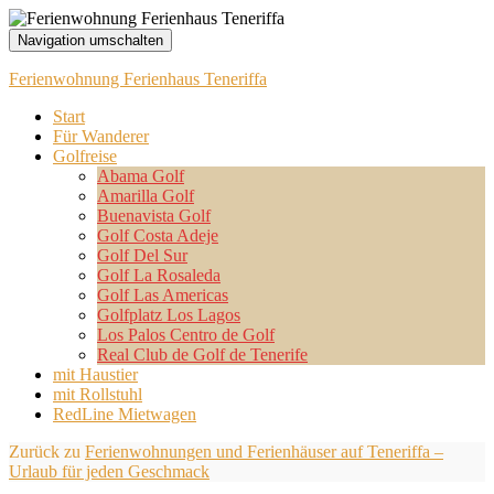
Navigation umschalten
Ferienwohnung Ferienhaus Teneriffa
Start
Für Wanderer
Golfreise
Abama Golf
Amarilla Golf
Buenavista Golf
Golf Costa Adeje
Golf Del Sur
Golf La Rosaleda
Golf Las Americas
Golfplatz Los Lagos
Los Palos Centro de Golf
Real Club de Golf de Tenerife
mit Haustier
mit Rollstuhl
RedLine Mietwagen
Zurück zu
Ferienwohnungen und Ferienhäuser auf Teneriffa –
Urlaub für jeden Geschmack