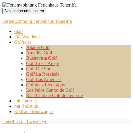
Navigation umschalten
Ferienwohnung Ferienhaus Teneriffa
Start
Für Wanderer
Golfreise
Abama Golf
Amarilla Golf
Buenavista Golf
Golf Costa Adeje
Golf Del Sur
Golf La Rosaleda
Golf Las Americas
Golfplatz Los Lagos
Los Palos Centro de Golf
Real Club de Golf de Tenerife
mit Haustier
mit Rollstuhl
RedLine Mietwagen
teneriffa-sued-west logo