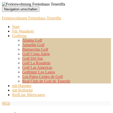
Navigation umschalten
Ferienwohnung Ferienhaus Teneriffa
Start
Für Wanderer
Golfreise
Abama Golf
Amarilla Golf
Buenavista Golf
Golf Costa Adeje
Golf Del Sur
Golf La Rosaleda
Golf Las Americas
Golfplatz Los Lagos
Los Palos Centro de Golf
Real Club de Golf de Tenerife
mit Haustier
mit Rollstuhl
RedLine Mietwagen
001b