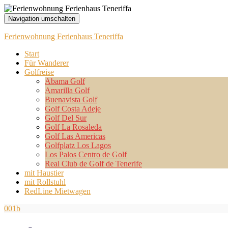
Navigation umschalten
Ferienwohnung Ferienhaus Teneriffa
Start
Für Wanderer
Golfreise
Abama Golf
Amarilla Golf
Buenavista Golf
Golf Costa Adeje
Golf Del Sur
Golf La Rosaleda
Golf Las Americas
Golfplatz Los Lagos
Los Palos Centro de Golf
Real Club de Golf de Tenerife
mit Haustier
mit Rollstuhl
RedLine Mietwagen
001b