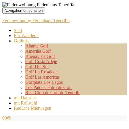
Navigation umschalten
Ferienwohnung Ferienhaus Teneriffa
Start
Für Wanderer
Golfreise
Abama Golf
Amarilla Golf
Buenavista Golf
Golf Costa Adeje
Golf Del Sur
Golf La Rosaleda
Golf Las Americas
Golfplatz Los Lagos
Los Palos Centro de Golf
Real Club de Golf de Tenerife
mit Haustier
mit Rollstuhl
RedLine Mietwagen
006b