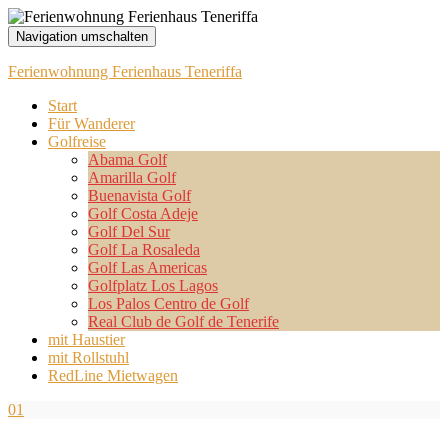
Navigation umschalten
Ferienwohnung Ferienhaus Teneriffa
Start
Für Wanderer
Golfreise
Abama Golf
Amarilla Golf
Buenavista Golf
Golf Costa Adeje
Golf Del Sur
Golf La Rosaleda
Golf Las Americas
Golfplatz Los Lagos
Los Palos Centro de Golf
Real Club de Golf de Tenerife
mit Haustier
mit Rollstuhl
RedLine Mietwagen
01