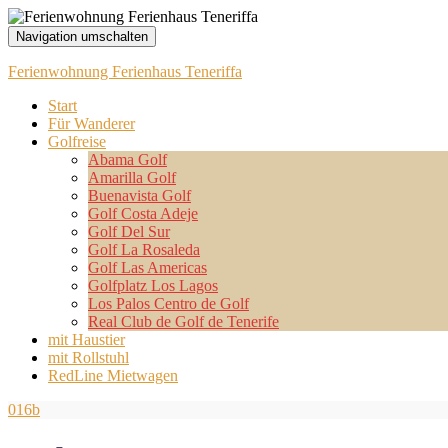
Navigation umschalten
Ferienwohnung Ferienhaus Teneriffa
Start
Für Wanderer
Golfreise
Abama Golf
Amarilla Golf
Buenavista Golf
Golf Costa Adeje
Golf Del Sur
Golf La Rosaleda
Golf Las Americas
Golfplatz Los Lagos
Los Palos Centro de Golf
Real Club de Golf de Tenerife
mit Haustier
mit Rollstuhl
RedLine Mietwagen
016b