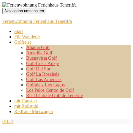
Navigation umschalten
Ferienwohnung Ferienhaus Teneriffa
Start
Für Wanderer
Golfreise
Abama Golf
Amarilla Golf
Buenavista Golf
Golf Costa Adeje
Golf Del Sur
Golf La Rosaleda
Golf Las Americas
Golfplatz Los Lagos
Los Palos Centro de Golf
Real Club de Golf de Tenerife
mit Haustier
mit Rollstuhl
RedLine Mietwagen
01b-1