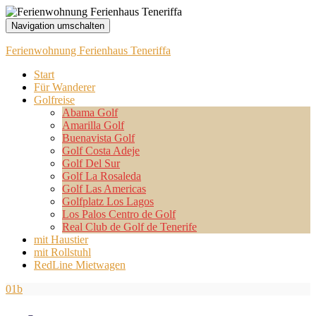
Navigation umschalten
Ferienwohnung Ferienhaus Teneriffa
Start
Für Wanderer
Golfreise
Abama Golf
Amarilla Golf
Buenavista Golf
Golf Costa Adeje
Golf Del Sur
Golf La Rosaleda
Golf Las Americas
Golfplatz Los Lagos
Los Palos Centro de Golf
Real Club de Golf de Tenerife
mit Haustier
mit Rollstuhl
RedLine Mietwagen
01b