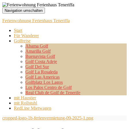
Navigation umschalten
Ferienwohnung Ferienhaus Teneriffa
Start
Für Wanderer
Golfreise
Abama Golf
Amarilla Golf
Buenavista Golf
Golf Costa Adeje
Golf Del Sur
Golf La Rosaleda
Golf Las Americas
Golfplatz Los Lagos
Los Palos Centro de Golf
Real Club de Golf de Tenerife
mit Haustier
mit Rollstuhl
RedLine Mietwagen
cropped-logo-1b-ferienvermietung-09-2025-1.png