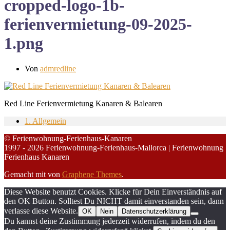
cropped-logo-1b-
ferienvermietung-09-2025-
1.png
Von
admredline
Red Line Ferienvermietung Kanaren & Balearen
1. Allgemein
© Ferienwohnung-Ferienhaus-Kanaren
1997 - 2026 Ferienwohnung-Ferienhaus-Mallorca | Ferienwohnung
Ferienhaus Kanaren
Gemacht mit
von
Graphene Themes
.
Diese Website benutzt Cookies. Klicke für Dein Einverständnis auf
den OK Button. Solltest Du NICHT damit einverstanden sein, dann
verlasse diese Website.
OK
Nein
Datenschutzerklärung
Du kannst deine Zustimmung jederzeit widerrufen, indem du den