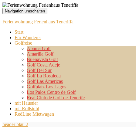
Navigation umschalten
Ferienwohnung Ferienhaus Teneriffa
Start
Für Wanderer
Golfreise
Abama Golf
Amarilla Golf
Buenavista Golf
Golf Costa Adeje
Golf Del Sur
Golf La Rosaleda
Golf Las Americas
Golfplatz Los Lagos
Los Palos Centro de Golf
Real Club de Golf de Tenerife
mit Haustier
mit Rollstuhl
RedLine Mietwagen
header blau 2