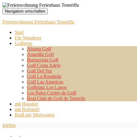
Navigation umschalten
Ferienwohnung Ferienhaus Teneriffa
Start
Für Wanderer
Golfreise
Abama Golf
Amarilla Golf
Buenavista Golf
Golf Costa Adeje
Golf Del Sur
Golf La Rosaleda
Golf Las Americas
Golfplatz Los Lagos
Los Palos Centro de Golf
Real Club de Golf de Tenerife
mit Haustier
mit Rollstuhl
RedLine Mietwagen
telefon